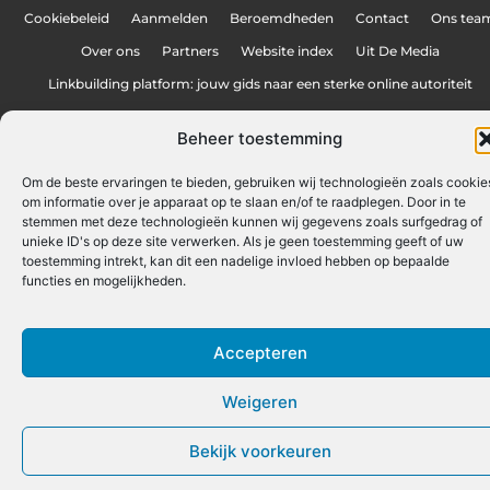
Cookiebeleid
Aanmelden
Beroemdheden
Contact
Ons tea
Over ons
Partners
Website index
Uit De Media
Linkbuilding platform: jouw gids naar een sterke online autoriteit
Linkbuilding geld verdienen: zo bouw je een winstgevend online netwerk
Beheer toestemming
Om de beste ervaringen te bieden, gebruiken wij technologieën zoals cookie
www.trendwinkelen.nl.
All Rights Reserved © 2025
om informatie over je apparaat op te slaan en/of te raadplegen. Door in te
stemmen met deze technologieën kunnen wij gegevens zoals surfgedrag of
unieke ID's op deze site verwerken. Als je geen toestemming geeft of uw
toestemming intrekt, kan dit een nadelige invloed hebben op bepaalde
functies en mogelijkheden.
Accepteren
Weigeren
Bekijk voorkeuren