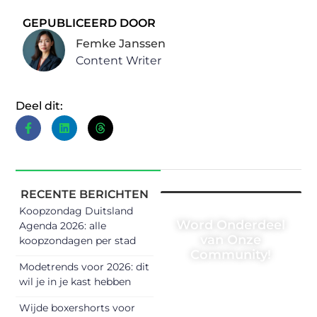
GEPUBLICEERD DOOR
Femke Janssen
Content Writer
Deel dit:
RECENTE BERICHTEN
Koopzondag Duitsland
Word Onderdeel
Agenda 2026: alle
van Onze
koopzondagen per stad
Community!
Modetrends voor 2026: dit
Registreer je
wil je in je kast hebben
vandaag nog en
Wijde boxershorts voor
begin met het