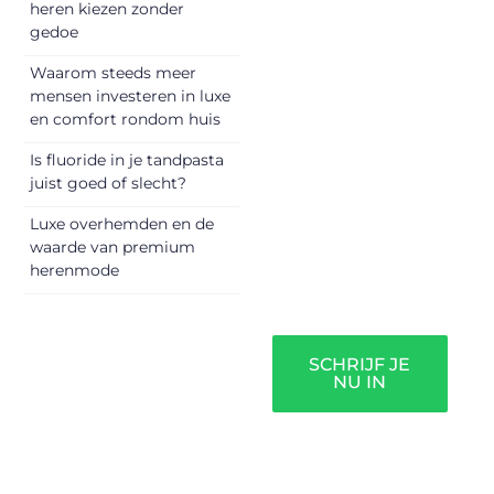
heren kiezen zonder
delen van jouw
gedoe
unieke perspectief.
Waarom steeds meer
Jouw woorden
mensen investeren in luxe
kunnen
en comfort rondom huis
informeren,
inspireren,
Is fluoride in je tandpasta
vermaken en
juist goed of slecht?
verbinden – ze
Luxe overhemden en de
verdienen het om
waarde van premium
gehoord te
herenmode
worden!
SCHRIJF JE
NU IN