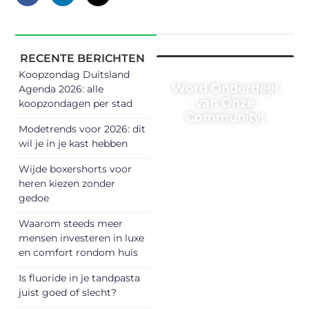
RECENTE BERICHTEN
Koopzondag Duitsland
Word Onderdeel
Agenda 2026: alle
van Onze
koopzondagen per stad
Community!
Modetrends voor 2026: dit
Registreer je
wil je in je kast hebben
vandaag nog en
Wijde boxershorts voor
begin met het
heren kiezen zonder
delen van jouw
gedoe
unieke perspectief.
Waarom steeds meer
Jouw woorden
mensen investeren in luxe
kunnen
en comfort rondom huis
informeren,
inspireren,
Is fluoride in je tandpasta
vermaken en
juist goed of slecht?
verbinden – ze