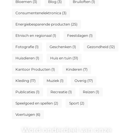
Bloemen
(3)
Blog
(3)
Bruiloften
(1)
Consumentenelektronica
(3)
Energiebesparende producten
(25)
Etnisch en regionaal
(1)
Feestdagen
(1)
Fotografie
(1)
Geschenken
(1)
Gezondheid
(12)
Huisdieren
(1)
Huis en tuin
(31)
Kantoor Producten
(1)
Kinderen
(7)
Kleding
(17)
Muziek
(1)
Overig
(17)
Publicaties
(1)
Recreatie
(1)
Reizen
(1)
Speelgoed en spellen
(2)
Sport
(2)
Voertuigen
(6)
Word onderdeel van onze