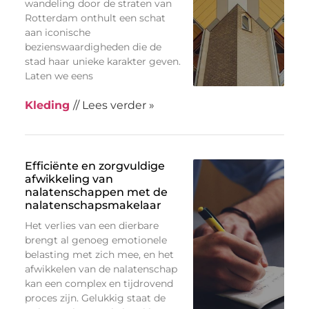
wandeling door de straten van
Rotterdam onthult een schat
aan iconische
bezienswaardigheden die de
stad haar unieke karakter geven.
Laten we eens
Kleding
// Lees verder »
Efficiënte en zorgvuldige
afwikkeling van
nalatenschappen met de
nalatenschapsmakelaar
Het verlies van een dierbare
brengt al genoeg emotionele
belasting met zich mee, en het
afwikkelen van de nalatenschap
kan een complex en tijdrovend
proces zijn. Gelukkig staat de