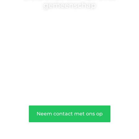
gemeenschap
Wij zijn een veelzijdig blogplatform dat
toegankelijk is voor iedereen – of je nu
een passie hebt voor schrijven, lezen of
beide. Onze algemene blog biedt een
podium voor diverse onderwerpen en
persoonlijke verhalen.
❝
Word onderdeel van onze community
en draag bij aan een inspirerende plek
waar ideeën tot leven komen en
gedeeld worden.
❞
Neem contact met ons op