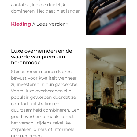
aantal stijlen die duidelijk
domineren. Het gaat niet langer
Kleding
// Lees verder »
Luxe overhemden en de
waarde van premium
herenmode
Steeds meer mannen kiezen
bewust voor kwaliteit wanneer
zij investeren in hun garderobe.
Vooral luxe overhemden zijn
populair geworden doordat ze
comfort, uitstraling en
duurzaamheid combineren. Een
goed overhemd maakt direct
het verschil tijdens zakelijke
afspraken, diners of informele
gelegenheden.