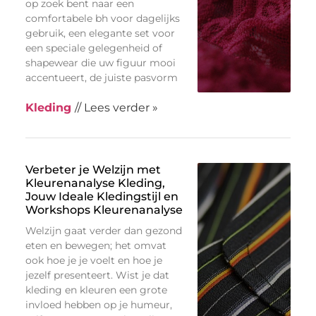
op zoek bent naar een
comfortabele bh voor dagelijks
gebruik, een elegante set voor
een speciale gelegenheid of
shapewear die uw figuur mooi
accentueert, de juiste pasvorm
Kleding
// Lees verder »
Verbeter je Welzijn met
Kleurenanalyse Kleding,
Jouw Ideale Kledingstijl en
Workshops Kleurenanalyse
Welzijn gaat verder dan gezond
eten en bewegen; het omvat
ook hoe je je voelt en hoe je
jezelf presenteert. Wist je dat
kleding en kleuren een grote
invloed hebben op je humeur,