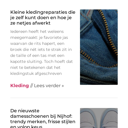
Kleine kledingreparaties die
je zelf kunt doen en hoe je
ze netjes afwerkt
Iedereen heeft het weleens
meegemaakt: je favoriete jas
waarvan de rits hapert, een
broek die nét iets te strak zit in
de taille of een tas met een
kapotte sluiting. Toch hoeft dat
niet te betekenen dat het
kledingstuk afgeschreven
Kleding
// Lees verder »
De nieuwste
damesschoenen bij Nijhof:
trendy merken, frisse stijlen
en volop keus