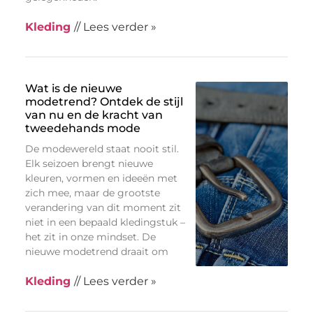
Kleding
// Lees verder »
Wat is de nieuwe
modetrend? Ontdek de stijl
van nu en de kracht van
tweedehands mode
De modewereld staat nooit stil.
Elk seizoen brengt nieuwe
kleuren, vormen en ideeën met
zich mee, maar de grootste
verandering van dit moment zit
niet in een bepaald kledingstuk –
het zit in onze mindset. De
nieuwe modetrend draait om
Kleding
// Lees verder »