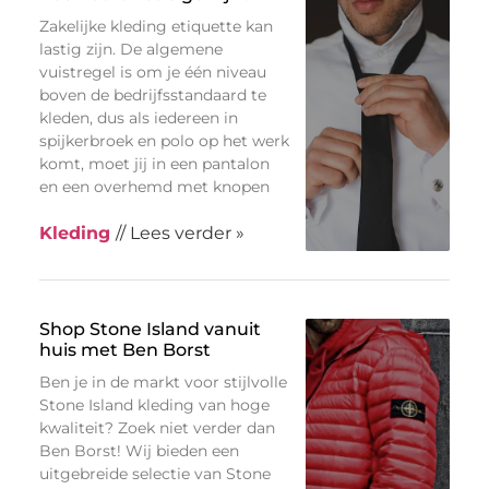
Zakelijke kleding etiquette kan
lastig zijn. De algemene
vuistregel is om je één niveau
boven de bedrijfsstandaard te
kleden, dus als iedereen in
spijkerbroek en polo op het werk
komt, moet jij in een pantalon
en een overhemd met knopen
Kleding
// Lees verder »
Shop Stone Island vanuit
huis met Ben Borst
Ben je in de markt voor stijlvolle
Stone Island kleding van hoge
kwaliteit? Zoek niet verder dan
Ben Borst! Wij bieden een
uitgebreide selectie van Stone