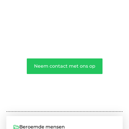
podium voor diverse onderwerpen en
persoonlijke verhalen.
❝
Word onderdeel van onze community
en draag bij aan een inspirerende plek
waar ideeën tot leven komen en
gedeeld worden.
❞
Neem contact met ons op
Beroemde mensen