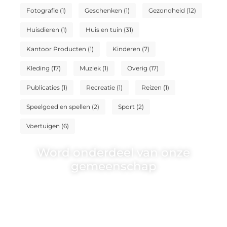
Fotografie
(1)
Geschenken
(1)
Gezondheid
(12)
Huisdieren
(1)
Huis en tuin
(31)
Kantoor Producten
(1)
Kinderen
(7)
Kleding
(17)
Muziek
(1)
Overig
(17)
Publicaties
(1)
Recreatie
(1)
Reizen
(1)
Speelgoed en spellen
(2)
Sport
(2)
Voertuigen
(6)
Word onderdeel van onze
gemeenschap
Wij zijn een veelzijdig blogplatform dat
toegankelijk is voor iedereen – of je nu
een passie hebt voor schrijven, lezen of
beide. Onze algemene blog biedt een