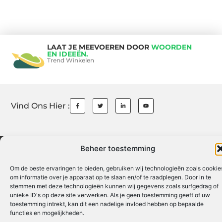
LAAT JE MEEVOEREN DOOR
WOORDEN
EN IDEEËN.
Trend Winkelen
Vind Ons Hier :
Beheer toestemming
Cookiebeleid
Aanmelden
Beroemdheden
Contact
Ons tea
Over ons
Partners
Website index
Uit De Media
Om de beste ervaringen te bieden, gebruiken wij technologieën zoals cookie
om informatie over je apparaat op te slaan en/of te raadplegen. Door in te
Linkbuilding platform: jouw gids naar een sterke online autoriteit
stemmen met deze technologieën kunnen wij gegevens zoals surfgedrag of
unieke ID's op deze site verwerken. Als je geen toestemming geeft of uw
Linkbuilding geld verdienen: zo bouw je een winstgevend online netwerk
toestemming intrekt, kan dit een nadelige invloed hebben op bepaalde
functies en mogelijkheden.