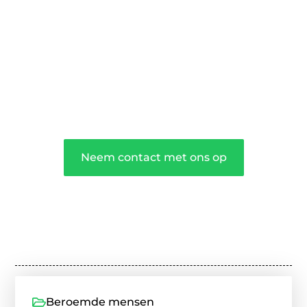
podium voor diverse onderwerpen en
persoonlijke verhalen.
❝
Word onderdeel van onze community
en draag bij aan een inspirerende plek
waar ideeën tot leven komen en
gedeeld worden.
❞
Neem contact met ons op
Beroemde mensen