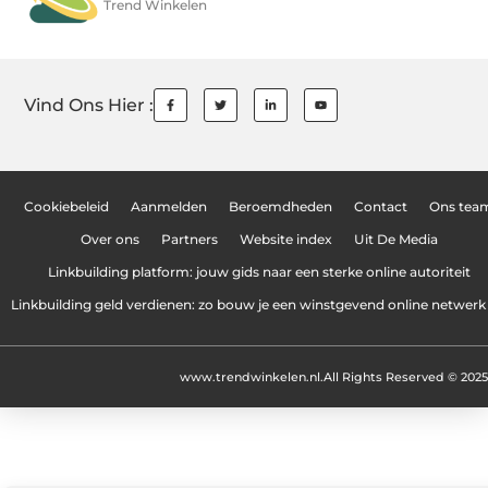
Trend Winkelen
Vind Ons Hier :
Cookiebeleid
Aanmelden
Beroemdheden
Contact
Ons tea
Over ons
Partners
Website index
Uit De Media
Linkbuilding platform: jouw gids naar een sterke online autoriteit
Linkbuilding geld verdienen: zo bouw je een winstgevend online netwerk
www.trendwinkelen.nl.
All Rights Reserved © 2025