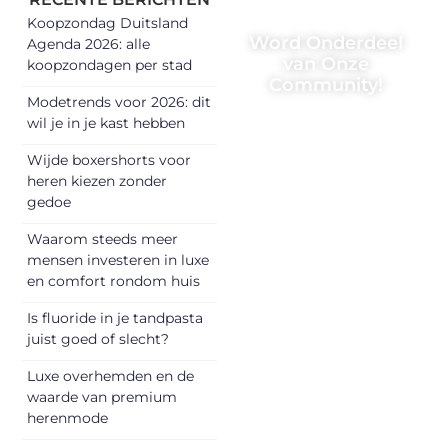
Koopzondag Duitsland
Word Onderdeel
Agenda 2026: alle
van Onze
koopzondagen per stad
Community!
Modetrends voor 2026: dit
Registreer je
wil je in je kast hebben
vandaag nog en
Wijde boxershorts voor
begin met het
heren kiezen zonder
delen van jouw
gedoe
unieke perspectief.
Waarom steeds meer
Jouw woorden
mensen investeren in luxe
kunnen
en comfort rondom huis
informeren,
inspireren,
Is fluoride in je tandpasta
vermaken en
juist goed of slecht?
verbinden – ze
Luxe overhemden en de
verdienen het om
waarde van premium
gehoord te
herenmode
worden!