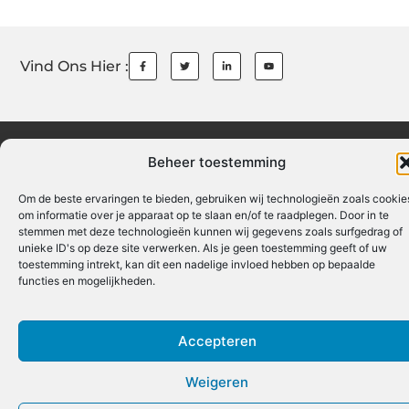
Vind Ons Hier :
Cookiebeleid
Aanmelden
Beroemdheden
Contact
Ons tea
Beheer toestemming
Over ons
Partners
Website index
Uit De Media
Om de beste ervaringen te bieden, gebruiken wij technologieën zoals cookie
Linkbuilding platform: jouw gids naar een sterke online autoriteit
om informatie over je apparaat op te slaan en/of te raadplegen. Door in te
stemmen met deze technologieën kunnen wij gegevens zoals surfgedrag of
Linkbuilding geld verdienen: zo bouw je een winstgevend online netwerk
unieke ID's op deze site verwerken. Als je geen toestemming geeft of uw
toestemming intrekt, kan dit een nadelige invloed hebben op bepaalde
functies en mogelijkheden.
www.trendwinkelen.nl.
All Rights Reserved © 2025
Accepteren
Weigeren