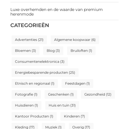
Luxe overhemden en de waarde van premium
herenmode
CATEGORIEËN
Advertenties
(21)
Algemene koopwaar
(6)
Bloemen
(3)
Blog
(3)
Bruiloften
(1)
Consumentenelektronica
(3)
Energiebesparende producten
(25)
Etnisch en regionaal
(1)
Feestdagen
(1)
Fotografie
(1)
Geschenken
(1)
Gezondheid
(12)
Huisdieren
(1)
Huis en tuin
(31)
Kantoor Producten
(1)
Kinderen
(7)
Kleding
(17)
Muziek
(1)
Overig
(17)