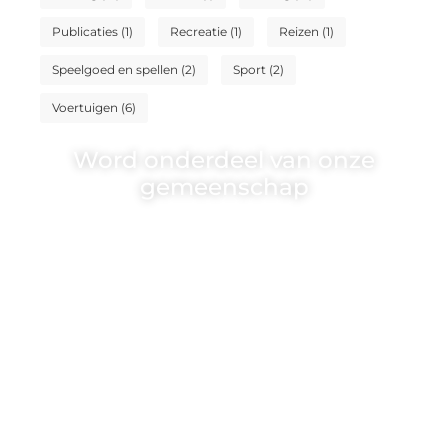
Publicaties
(1)
Recreatie
(1)
Reizen
(1)
Speelgoed en spellen
(2)
Sport
(2)
Voertuigen
(6)
Word onderdeel van onze
gemeenschap
Wij zijn een veelzijdig blogplatform dat
toegankelijk is voor iedereen – of je nu
een passie hebt voor schrijven, lezen of
beide. Onze algemene blog biedt een
podium voor diverse onderwerpen en
persoonlijke verhalen.
❝
Word onderdeel van onze community
en draag bij aan een inspirerende plek
waar ideeën tot leven komen en