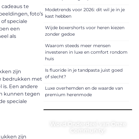
 cadeaus te
Modetrends voor 2026: dit wil je in je
beeldingen, foto’s
kast hebben
of speciale
Wijde boxershorts voor heren kiezen
rpen een
zonder gedoe
eel als
Waarom steeds meer mensen
investeren in luxe en comfort rondom
huis
Is fluoride in je tandpasta juist goed
kken zijn
of slecht?
 te bedrukken met
l is. Een andere
Luxe overhemden en de waarde van
 en kunnen tegen
premium herenmode
 de speciale
Word Onderdeel van Onze
Community!
tukken zijn