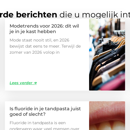
rde berichten
die u mogelijk in
Modetrends voor 2026: dit wil
je in je kast hebben
Mode staat nooit stil, en 2026
bewijst dat eens te meer. Terwijl de
zomer van 2026 volop in
Lees verder ➜
Is fluoride in je tandpasta juist
goed of slecht?
Fluoride in tandpasta is een
onderwerp waar veel mensen over