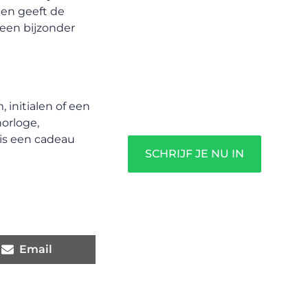
Registreer je vandaag nog en
 en geeft de
begin met het delen van jouw
 een bijzonder
unieke perspectief. Jouw
woorden kunnen informeren,
inspireren, vermaken en
verbinden – ze verdienen het
 initialen of een
om gehoord te worden!
orloge,
 is een cadeau
SCHRIJF JE NU IN
Email