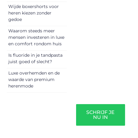
vandaag nog en
Wijde boxershorts voor
begin met het
heren kiezen zonder
delen van jouw
gedoe
unieke perspectief.
Waarom steeds meer
Jouw woorden
mensen investeren in luxe
kunnen
en comfort rondom huis
informeren,
inspireren,
Is fluoride in je tandpasta
vermaken en
juist goed of slecht?
verbinden – ze
Luxe overhemden en de
verdienen het om
waarde van premium
gehoord te
herenmode
worden!
SCHRIJF JE
NU IN