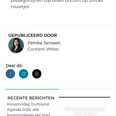
plissegordijnen top down bottom up zonder
touwtjes
GEPUBLICEERD DOOR
Femke Janssen
Content Writer
Deel dit:
RECENTE BERICHTEN
Koopzondag Duitsland
Word Onderdeel
Agenda 2026: alle
van Onze
koopzondagen per stad