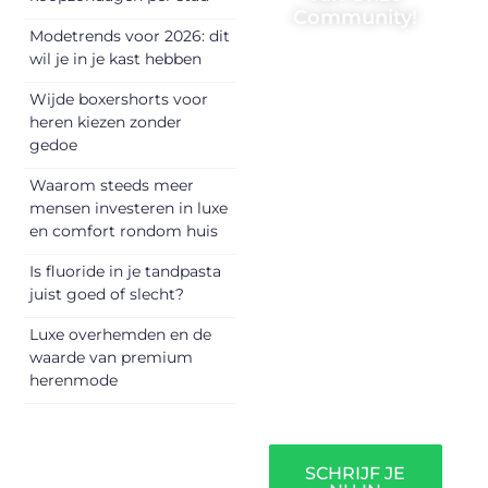
Community!
Modetrends voor 2026: dit
Registreer je
wil je in je kast hebben
vandaag nog en
Wijde boxershorts voor
begin met het
heren kiezen zonder
delen van jouw
gedoe
unieke perspectief.
Waarom steeds meer
Jouw woorden
mensen investeren in luxe
kunnen
en comfort rondom huis
informeren,
inspireren,
Is fluoride in je tandpasta
vermaken en
juist goed of slecht?
verbinden – ze
Luxe overhemden en de
verdienen het om
waarde van premium
gehoord te
herenmode
worden!
SCHRIJF JE